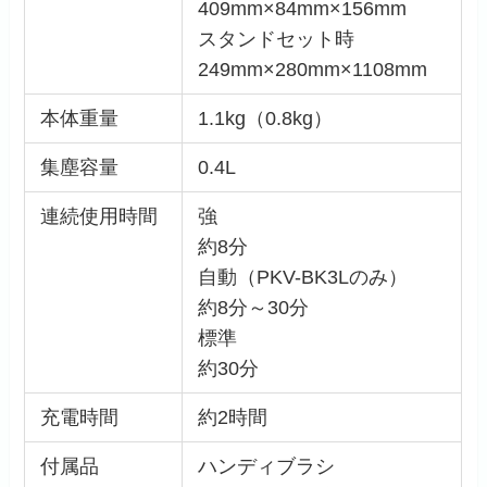
409mm×84mm×156mm
スタンドセット時
249mm×280mm×1108mm
本体重量
1.1kg（0.8kg）
集塵容量
0.4L
連続使用時間
強
約8分
自動（PKV-BK3Lのみ）
約8分～30分
標準
約30分
充電時間
約2時間
付属品
ハンディブラシ