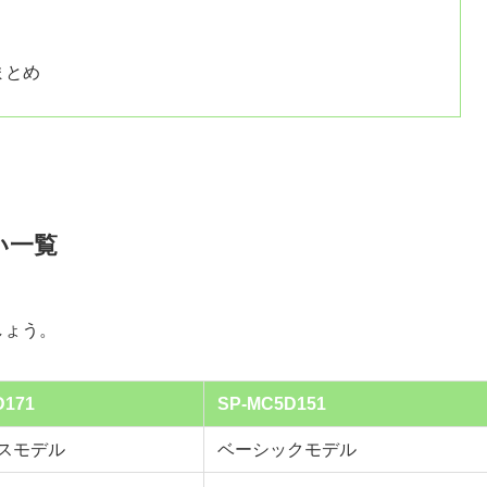
較まとめ
違い一覧
しょう。
D171
SP-MC5D151
スモデル
ベーシックモデル