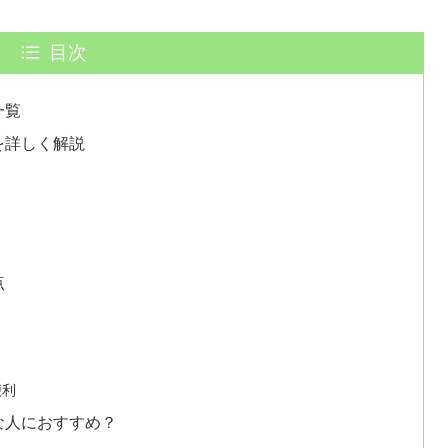
目次
一覧
違いを詳しく解説
点
便利
どんな人におすすめ？