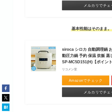
メルカリでチェ
基本性能はそのまま。
siroca シロカ 自動調理鍋
動圧力鍋 予約 保温 炊飯 
SP-MC5D151(H)【ポイ
リコメン堂
Amazonでチェック
メルカリでチェ