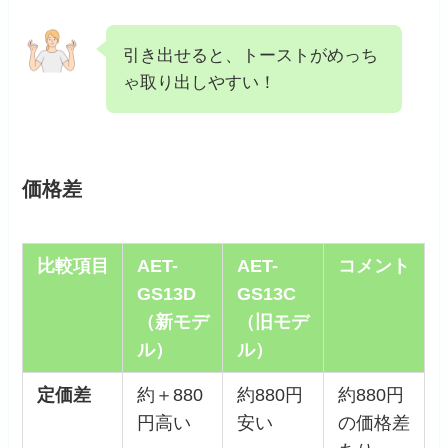
引き出せると、トーストがめっち
ゃ取り出しやすい！
価格差
比較項目
AET-
AET-
コメント
GS13D
GS13C
（新モデ
（旧モデ
ル）
ル）
定価差
約＋880
約880円
約880円
円高い
安い
の価格差