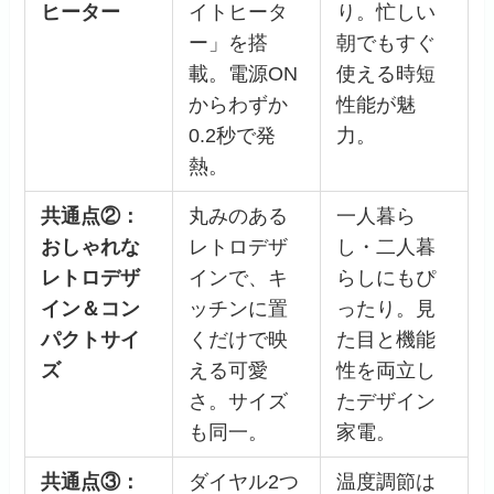
ヒーター
イトヒータ
り。忙しい
ー」を搭
朝でもすぐ
載。電源ON
使える時短
からわずか
性能が魅
0.2秒で発
力。
熱。
共通点②：
丸みのある
一人暮ら
おしゃれな
レトロデザ
し・二人暮
レトロデザ
インで、キ
らしにもぴ
イン＆コン
ッチンに置
ったり。見
パクトサイ
くだけで映
た目と機能
ズ
える可愛
性を両立し
さ。サイズ
たデザイン
も同一。
家電。
共通点③：
ダイヤル2つ
温度調節は