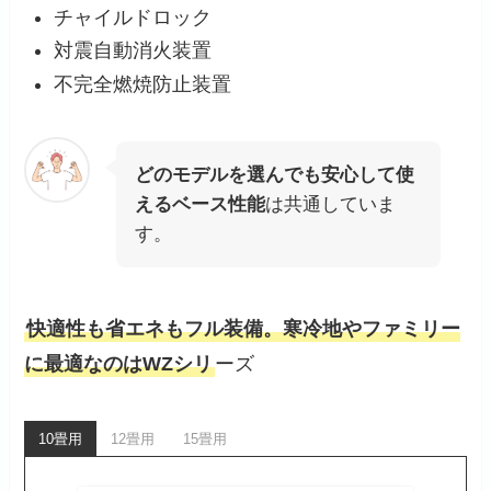
チャイルドロック
対震自動消火装置
不完全燃焼防止装置
どのモデルを選んでも安心して使
えるベース性能
は共通していま
す。
快適性も省エネもフル装備。寒冷地やファミリー
に最適なのはWZシリ
ーズ
10畳用
12畳用
15畳用