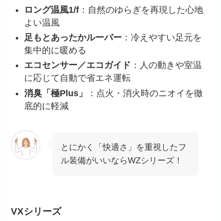
ロング温風1/f
：自然のゆらぎを再現した心地
よい温風
足もとあったかルーバー
：冷えやすい足元を
集中的に暖める
エコセンサー／エコガイド
：人の動きや室温
に応じて自動で省エネ運転
消臭「極Plus」
：点火・消火時のニオイを徹
底的に軽減
とにかく「快適さ」を重視したフ
ル装備がいいならWZシリーズ！
VXシリーズ