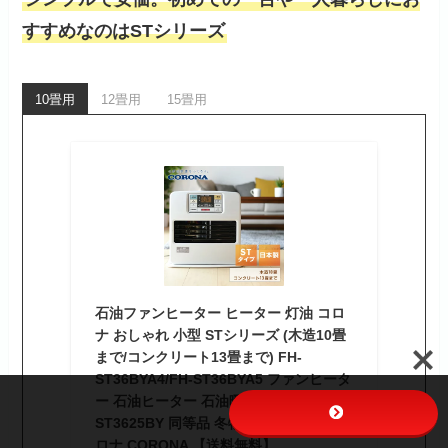
すすめなのはSTシリーズ
10畳用
12畳用
15畳用
石油ファンヒーター ヒーター 灯油 コロ
ナ おしゃれ 小型 STシリーズ (木造10畳
まで/コンクリート13畳まで) FH-
ST36BYA4/FH-ST36BYA5 ファンヒータ
ー 石油ヒーター 石油暖房 FH-
ST3625BY 同等品 冬物 灯油 おしゃれ コ
ロナ CORONA 【送料無料】