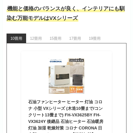
機能と価格のバランスが良く、インテリアにも馴
染む万能モデルはVXシリーズ
10畳用
12畳用
15畳用
17畳用
19畳用
石油ファンヒーター ヒーター 灯油 コロ
ナ 小型 VXシリーズ (木造10畳まで/コン
クリート13畳まで) FH-VX3625BY FH-
VX3624Y 後継品 石油ヒーター 石油暖房
灯油 加湿 乾燥対策 コロナ CORONA 日