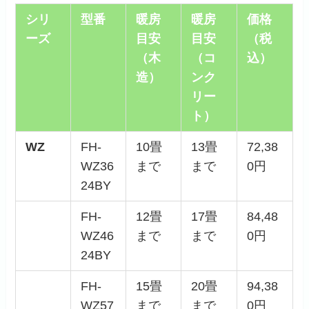
シリ
型番
暖房
暖房
価格
ーズ
目安
目安
（税
（木
（コ
込）
造）
ンク
リー
ト）
WZ
FH-
10畳
13畳
72,38
WZ36
まで
まで
0円
24BY
FH-
12畳
17畳
84,48
WZ46
まで
まで
0円
24BY
FH-
15畳
20畳
94,38
WZ57
まで
まで
0円