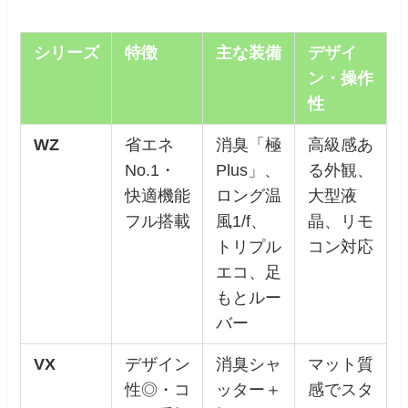
シリーズ
特徴
主な装備
デザイ
ン・操作
性
WZ
省エネ
消臭「極
高級感あ
No.1・
Plus」、
る外観、
快適機能
ロング温
大型液
フル搭載
風1/f、
晶、リモ
トリプル
コン対応
エコ、足
もとルー
バー
VX
デザイン
消臭シャ
マット質
性◎・コ
ッター＋
感でスタ