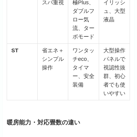
スパ重視
極Plus、
イリッシ
ダブルフ
ュ、大型
ロー気
液晶
流、ター
ボモード
ST
省エネ＋
ワンタッ
大型操作
シンプル
チeco、
パネルで
操作
タイマ
視認性抜
ー、安全
群、初心
装備
者でも使
いやすい
暖房能力・対応畳数の違い